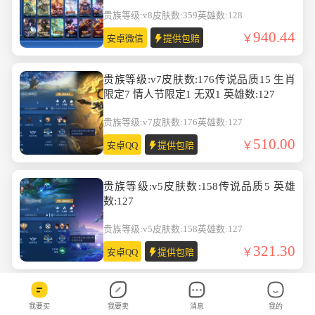
英雄数:128
贵族等级:v8
皮肤数:359
英雄数:128
940.44
安卓微信
提供包赔
贵族等级:v7皮肤数:176传说品质15 生肖
限定7 情人节限定1 无双1 英雄数:127
贵族等级:v7
皮肤数:176
英雄数:127
510.00
安卓QQ
提供包赔
贵族等级:v5皮肤数:158传说品质5 英雄
数:127
贵族等级:v5
皮肤数:158
英雄数:127
321.30
安卓QQ
提供包赔
贵族等级:v8皮肤数:298传说品质16 珍品
我要买
我要卖
消息
我的
传说2 生肖限定4 荣耀典藏1 英雄数:129