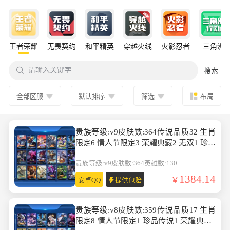
王者荣耀
无畏契约
和平精英
穿越火线
火影忍者
三角洲

请输入关键字
搜索
全部区服
默认排序
筛选
布局
贵族等级:v9皮肤数:364传说品质32 生肖
限定6 情人节限定3 荣耀典藏2 无双1 珍品
传说2 英雄数:130
贵族等级:v9
皮肤数:364
英雄数:130
1384.14
安卓QQ
提供包赔
贵族等级:v8皮肤数:359传说品质17 生肖
限定8 情人节限定1 珍品传说1 荣耀典藏1