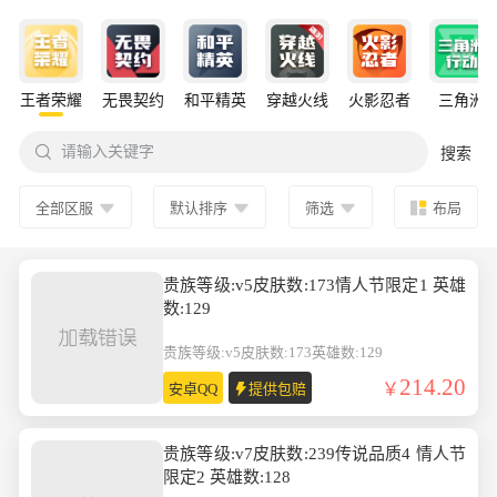
王者荣耀
无畏契约
和平精英
穿越火线
火影忍者
三角洲

请输入关键字
搜索
全部区服
默认排序
筛选
布局
贵族等级:v5皮肤数:173情人节限定1 英雄
数:129
贵族等级:v5
皮肤数:173
英雄数:129
214.20
安卓QQ
提供包赔
贵族等级:v7皮肤数:239传说品质4 情人节
限定2 英雄数:128