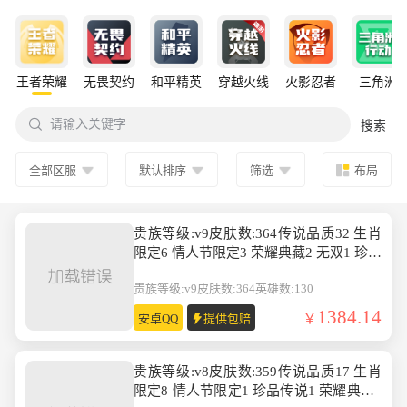
王者荣耀
无畏契约
和平精英
穿越火线
火影忍者
三角洲

请输入关键字
搜索
全部区服
默认排序
筛选
布局
贵族等级:v9皮肤数:364传说品质32 生肖
限定6 情人节限定3 荣耀典藏2 无双1 珍品
传说2 英雄数:130
贵族等级:v9
皮肤数:364
英雄数:130
1384.14
安卓QQ
提供包赔
贵族等级:v8皮肤数:359传说品质17 生肖
限定8 情人节限定1 珍品传说1 荣耀典藏1