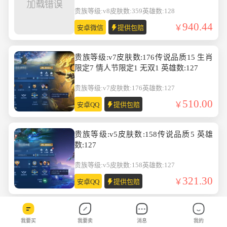
英雄数:128
贵族等级:v8
皮肤数:359
英雄数:128
940.44
安卓微信
提供包赔
贵族等级:v7皮肤数:176传说品质15 生肖
限定7 情人节限定1 无双1 英雄数:127
贵族等级:v7
皮肤数:176
英雄数:127
510.00
安卓QQ
提供包赔
贵族等级:v5皮肤数:158传说品质5 英雄
数:127
贵族等级:v5
皮肤数:158
英雄数:127
321.30
安卓QQ
提供包赔
贵族等级:v8皮肤数:298传说品质16 珍品
我要买
我要卖
消息
我的
传说2 生肖限定4 荣耀典藏1 英雄数:129