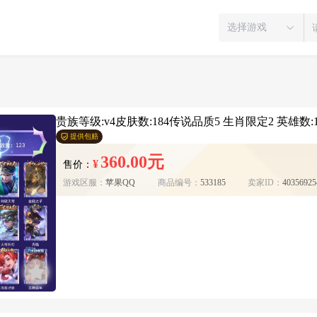
选择游戏
贵族等级:v4皮肤数:184传说品质5 生肖限定2 英雄数:1
提供包赔
360.00元
¥
售价：
游戏区服：
苹果QQ
商品编号：
533185
卖家ID：
40356925