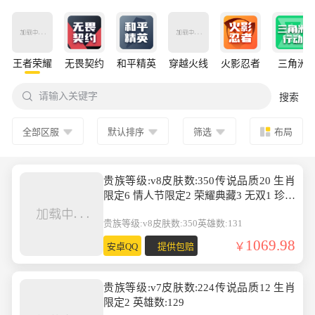
王者荣耀
无畏契约
和平精英
穿越火线
火影忍者
三角洲

请输入关键字
搜索
全部区服
默认排序
筛选
布局
贵族等级:v8皮肤数:350传说品质20 生肖
限定6 情人节限定2 荣耀典藏3 无双1 珍品
传说2 英雄数:131
贵族等级:v8
皮肤数:350
英雄数:131
1069.98
安卓QQ
提供包赔
贵族等级:v7皮肤数:224传说品质12 生肖
限定2 英雄数:129