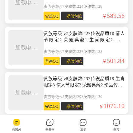
贵族等级:v7
皮肤数:224
英雄数:129
589.56
安卓QQ
提供包赔
贵族等级:v7皮肤数:227传说品质10 情人
节限定2 荣耀典藏1 生肖限定2 英雄
数:128
贵族等级:v7
皮肤数:227
英雄数:128
501.84
苹果QQ
提供包赔
贵族等级:v8皮肤数:293传说品质19 生肖
限定8 情人节限定2 荣耀典藏2 珍品传说2
无双1 英雄数:130
贵族等级:v8
皮肤数:293
英雄数:130
1076.10
安卓QQ
提供包赔
贵族等级:v8皮肤数:383传说品质20 生肖
我要买
我要卖
消息
我的
限定4 情人节限定2 珍品传说5 荣耀典藏2