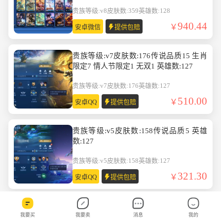
英雄数:128
贵族等级:v8
皮肤数:359
英雄数:128
940.44
安卓微信
提供包赔
贵族等级:v7皮肤数:176传说品质15 生肖
限定7 情人节限定1 无双1 英雄数:127
贵族等级:v7
皮肤数:176
英雄数:127
510.00
安卓QQ
提供包赔
贵族等级:v5皮肤数:158传说品质5 英雄
数:127
贵族等级:v5
皮肤数:158
英雄数:127
321.30
安卓QQ
提供包赔
贵族等级:v8皮肤数:298传说品质16 珍品
我要买
我要卖
消息
我的
传说2 生肖限定4 荣耀典藏1 英雄数:129