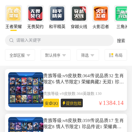
王者荣耀
无畏契约
和平精英
穿越火线
火影忍者
三角洲

请输入关键字
搜索
全部区服
默认排序
筛选
布局
贵族等级:v9皮肤数:364传说品质32 生肖
限定6 情人节限定3 荣耀典藏2 无双1 珍品
传说2 英雄数:130
贵族等级:v9
皮肤数:364
英雄数:130
1384.14
安卓QQ
提供包赔
贵族等级:v8皮肤数:359传说品质17 生肖
限定8 情人节限定1 珍品传说1 荣耀典藏1