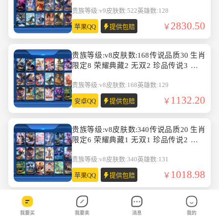
英雄数:128
贵族等级:v9
皮肤数:522
英雄数:128
2830.50
苹果QQ
提供包赔
贵族等级:v8皮肤数:168传说品质30 生肖
限定8 荣耀典藏2 无双2 珍品传说3 英雄
数:129
贵族等级:v8
皮肤数:168
英雄数:129
1132.20
安卓QQ
提供包赔
贵族等级:v8皮肤数:340传说品质20 生肖
限定6 荣耀典藏1 无双1 珍品传说2 英雄
数:131
贵族等级:v8
皮肤数:340
英雄数:131
1018.98
苹果QQ
提供包赔
贵族等级:v7皮肤数:332传说品质12 荣耀
我要买
我要卖
消息
我的
典藏1 珍品传说2 生肖限定4 英雄数:131