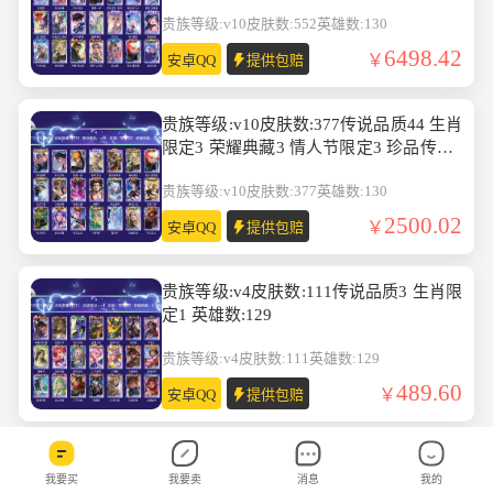
12 无双5 珍品无双1 英雄数:130
贵族等级:v10
皮肤数:552
英雄数:130
6498.42
安卓QQ
提供包赔
贵族等级:v10皮肤数:377传说品质44 生肖
限定3 荣耀典藏3 情人节限定3 珍品传说2
无双1 英雄数:130
贵族等级:v10
皮肤数:377
英雄数:130
2500.02
安卓QQ
提供包赔
贵族等级:v4皮肤数:111传说品质3 生肖限
定1 英雄数:129
贵族等级:v4
皮肤数:111
英雄数:129
489.60
安卓QQ
提供包赔
贵族等级:v10皮肤数:521传说品质67 生肖
我要买
我要卖
消息
我的
限定19 情人节限定7 荣耀典藏6 珍品传说