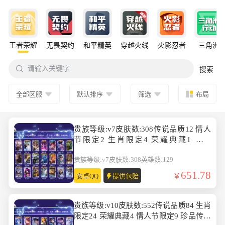
王者荣耀
无畏契约
和平精英
穿越火线
火影忍者
三角洲

请输入关键字
搜索
全部区服
默认排序
筛选
布局
贵族等级:v7皮肤数:308传说品质12 情人
节限定2 生肖限定4 荣耀典藏1 英雄
数:129
贵族等级:v7
皮肤数:308
英雄数:129
651.78
安卓QQ
提供包赔
贵族等级:v10皮肤数:552传说品质84 生肖
限定24 荣耀典藏4 情人节限定9 珍品传说