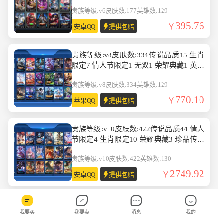
贵族等级:v6
皮肤数:177
英雄数:129
395.76
安卓QQ
提供包赔
贵族等级:v8皮肤数:334传说品质15 生肖
限定7 情人节限定1 无双1 荣耀典藏1 英雄
数:129
贵族等级:v8
皮肤数:334
英雄数:129
770.10
苹果QQ
提供包赔
贵族等级:v10皮肤数:422传说品质44 情人
节限定4 生肖限定10 荣耀典藏3 珍品传说
4 英雄数:130
贵族等级:v10
皮肤数:422
英雄数:130
2749.92
安卓QQ
提供包赔
贵族等级:v7皮肤数:160传说品质5 生肖限
我要买
我要卖
消息
我的
定2 荣耀典藏1 英雄数:130