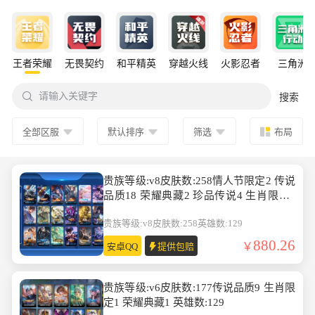
王者荣耀
无畏契约
和平精英
穿越火线
火影忍者
三角洲

请输入关键字
搜索
全部区服
默认排序
筛选
布局
贵族等级:v8皮肤数:258情人节限定2 传说
品质18 荣耀典藏2 珍品传说4 生肖限定3
英雄数:129
贵族等级:v8
皮肤数:258
英雄数:129
880.26
安卓QQ
提供包赔
贵族等级:v6皮肤数:177传说品质9 生肖限
定1 荣耀典藏1 英雄数:129