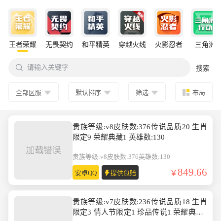
王者荣耀
无畏契约
和平精英
穿越火线
火影忍者
三角洲

请输入关键字
搜索
全部区服
默认排序
筛选
布局
贵族等级:v8皮肤数:376传说品质20 生肖
限定9 荣耀典藏1 英雄数:130
贵族等级:v8
皮肤数:376
英雄数:130
849.66
安卓QQ
提供包赔
贵族等级:v7皮肤数:236传说品质18 生肖
限定3 情人节限定1 珍品传说1 荣耀典藏1