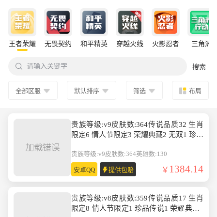
王者荣耀
无畏契约
和平精英
穿越火线
火影忍者
三角洲

请输入关键字
搜索
全部区服
默认排序
筛选
布局
贵族等级:v9皮肤数:364传说品质32 生肖
限定6 情人节限定3 荣耀典藏2 无双1 珍品
传说2 英雄数:130
贵族等级:v9
皮肤数:364
英雄数:130
1384.14
安卓QQ
提供包赔
贵族等级:v8皮肤数:359传说品质17 生肖
限定8 情人节限定1 珍品传说1 荣耀典藏1