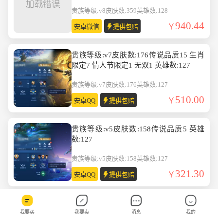
英雄数:128
贵族等级:v8
皮肤数:359
英雄数:128
940.44
安卓微信
提供包赔
贵族等级:v7皮肤数:176传说品质15 生肖
限定7 情人节限定1 无双1 英雄数:127
贵族等级:v7
皮肤数:176
英雄数:127
510.00
安卓QQ
提供包赔
贵族等级:v5皮肤数:158传说品质5 英雄
数:127
贵族等级:v5
皮肤数:158
英雄数:127
321.30
安卓QQ
提供包赔
贵族等级:v8皮肤数:298传说品质16 珍品
我要买
我要卖
消息
我的
传说2 生肖限定4 荣耀典藏1 英雄数:129