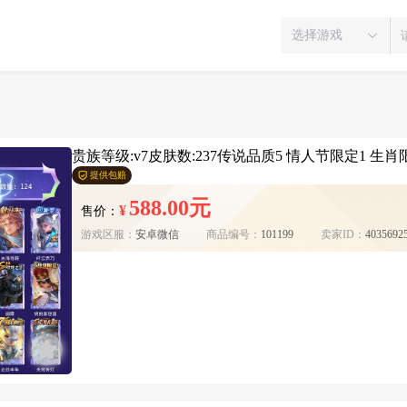
选择游戏
贵族等级:v7皮肤数:237传说品质5 情人节限定1 生肖限
提供包赔
588.00元
¥
售价：
游戏区服：
安卓微信
商品编号：
101199
卖家ID：
4035692