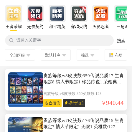
王者荣耀
无畏契约
和平精英
穿越火线
火影忍者
三角洲

请输入关键字
搜索
全部区服
默认排序
筛选
布局
贵族等级:v8皮肤数:359传说品质17 生肖
限定8 情人节限定1 珍品传说1 荣耀典藏1
英雄数:128
贵族等级:v8
皮肤数:359
英雄数:128
940.44
安卓微信
提供包赔
贵族等级:v7皮肤数:176传说品质15 生肖
限定7 情人节限定1 无双1 英雄数:127