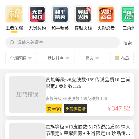
王者荣耀
无畏契约
和平精英
穿越火线
火影忍者
三角洲

请输入关键字
搜索
全部区服
默认排序
筛选
布局
贵族等级:v6皮肤数:159传说品质10 生肖
限定2 英雄数:126
贵族等级:v6
皮肤数:159
英雄数:126
347.82
安卓QQ
提供包赔
贵族等级:v10皮肤数:517传说品质66 情人
节限定5 荣耀典藏9 生肖限定18 珍品传说