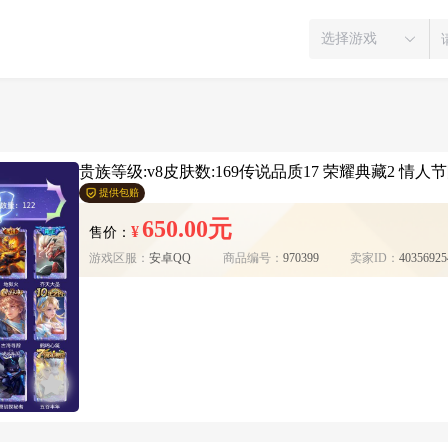
选择游戏
贵族等级:v8皮肤数:169传说品质17 荣耀典藏2 情人节限
提供包赔
650.00元
¥
售价：
游戏区服：
安卓QQ
商品编号：
970399
卖家ID：
40356925