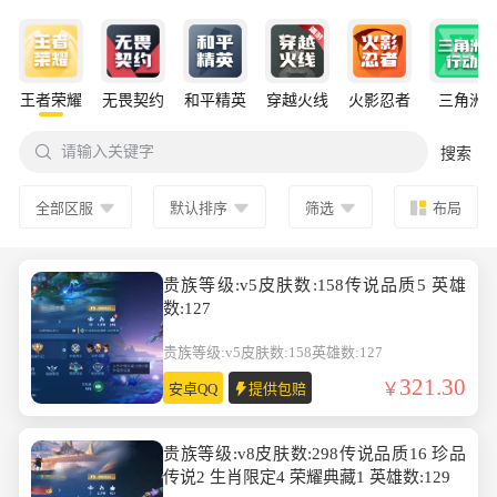
王者荣耀
无畏契约
和平精英
穿越火线
火影忍者
三角洲

请输入关键字
搜索
全部区服
默认排序
筛选
布局
贵族等级:v5皮肤数:158传说品质5 英雄
数:127
贵族等级:v5
皮肤数:158
英雄数:127
321.30
安卓QQ
提供包赔
贵族等级:v8皮肤数:298传说品质16 珍品
传说2 生肖限定4 荣耀典藏1 英雄数:129