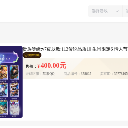
选择游戏
贵族等级:v7皮肤数:113传说品质10 生肖限定6 情人节限
提供包赔
400.00元
¥
售价：
游戏区服：
苹果QQ
商品编号：
378625
卖家ID：
35778105