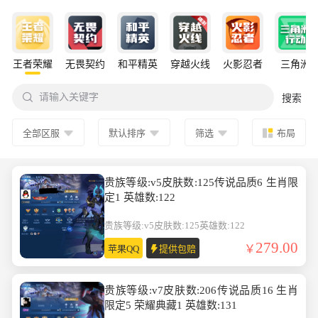
王者荣耀
无畏契约
和平精英
穿越火线
火影忍者
三角洲

请输入关键字
搜索
全部区服
默认排序
筛选
布局
贵族等级:v5皮肤数:125传说品质6 生肖限
定1 英雄数:122
贵族等级:v5
皮肤数:125
英雄数:122
279.00
苹果QQ
提供包赔
贵族等级:v7皮肤数:206传说品质16 生肖
限定5 荣耀典藏1 英雄数:131