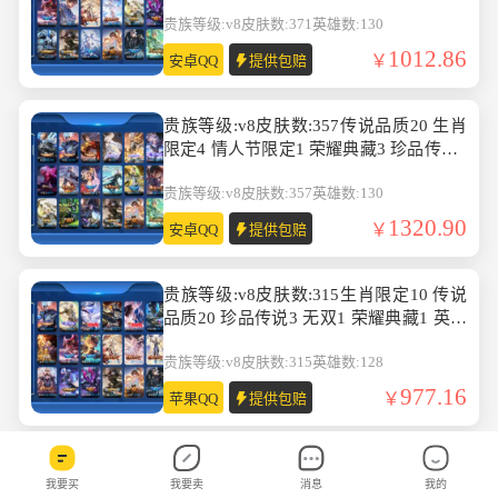
无双1 英雄数:130
贵族等级:v8
皮肤数:371
英雄数:130
1012.86
安卓QQ
提供包赔
贵族等级:v8皮肤数:357传说品质20 生肖
限定4 情人节限定1 荣耀典藏3 珍品传说1
无双3 英雄数:130
贵族等级:v8
皮肤数:357
英雄数:130
1320.90
安卓QQ
提供包赔
贵族等级:v8皮肤数:315生肖限定10 传说
品质20 珍品传说3 无双1 荣耀典藏1 英雄
数:128
贵族等级:v8
皮肤数:315
英雄数:128
977.16
苹果QQ
提供包赔
贵族等级:v9皮肤数:407传说品质20 生肖
我要买
我要卖
消息
我的
限定12 情人节限定4 荣耀典藏1 英雄