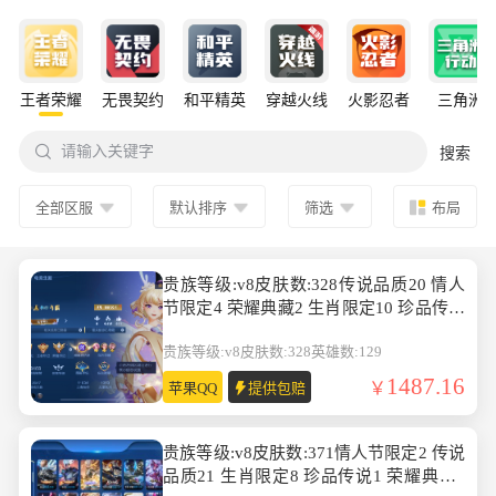
王者荣耀
无畏契约
和平精英
穿越火线
火影忍者
三角洲

请输入关键字
搜索
全部区服
默认排序
筛选
布局
贵族等级:v8皮肤数:328传说品质20 情人
节限定4 荣耀典藏2 生肖限定10 珍品传说
2 英雄数:129
贵族等级:v8
皮肤数:328
英雄数:129
1487.16
苹果QQ
提供包赔
贵族等级:v8皮肤数:371情人节限定2 传说
品质21 生肖限定8 珍品传说1 荣耀典藏2