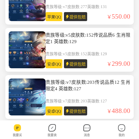
英雄数:131
贵族等级:v7
皮肤数:277
英雄数:131
550.00
苹果QQ
提供包赔
贵族等级:v5皮肤数:152传说品质6 生肖限
定1 英雄数:129
贵族等级:v5
皮肤数:152
英雄数:129
299.00
安卓QQ
提供包赔
贵族等级:v7皮肤数:203传说品质12 生肖
限定4 英雄数:127
贵族等级:v7
皮肤数:203
英雄数:127
488.00
安卓QQ
提供包赔
贵族等级:v8皮肤数:282传说品质18 情人
我要买
我要卖
消息
我的
节限定2 生肖限定5 荣耀典藏1 英雄