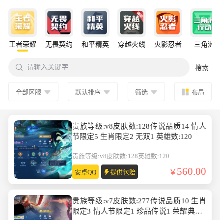
王者荣耀
无畏契约
和平精英
穿越火线
火影忍者
三角洲

请输入关键字
搜索
全部区服
默认排序
筛选
布局
贵族等级:v8皮肤数:128传说品质14 情人
节限定5 生肖限定2 无双1 英雄数:120
贵族等级:v8
皮肤数:128
英雄数:120
560.00
安卓QQ
提供包赔
贵族等级:v7皮肤数:277传说品质10 生肖
限定3 情人节限定1 珍品传说1 荣耀典藏1