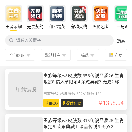
王者荣耀
无畏契约
和平精英
穿越火线
火影忍者
三角洲

请输入关键字
搜索
全部区服
默认排序
筛选
布局
贵族等级:v8皮肤数:356传说品质26 生肖
限定8 情人节限定4 荣耀典藏2 无双2 珍品
传说2 英雄数:129
贵族等级:v8
皮肤数:356
英雄数:129
1358.64
苹果QQ
提供包赔
贵族等级:v8皮肤数:315传说品质25 生肖
限定8 荣耀典藏1 珍品传说3 无双2 英雄