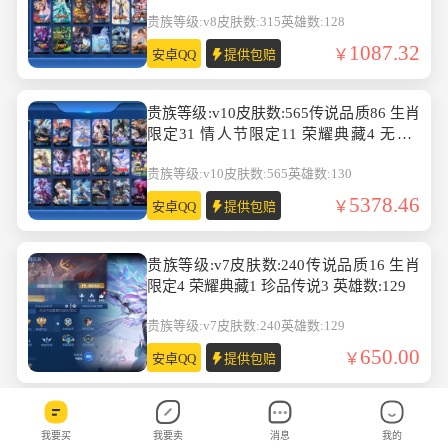
数:128
贵族等级:v8
皮肤数:315
英雄数:128
1087.32
安卓QQ
提供包赔
贵族等级:v10皮肤数:565传说品质86 生肖
限定31 情人节限定11 荣耀典藏4 无双7
珍品传说4 英雄数:130
贵族等级:v10
皮肤数:565
英雄数:130
5378.46
安卓QQ
提供包赔
贵族等级:v7皮肤数:240传说品质16 生肖
限定4 荣耀典藏1 珍品传说3 英雄数:129
贵族等级:v7
皮肤数:240
英雄数:129
650.00
安卓QQ
提供包赔
贵族等级:v7皮肤数:273传说品质14 情人
我要买
我要卖
消息
我的
节限定1 珍品传说1 生肖限定4 荣耀典藏1