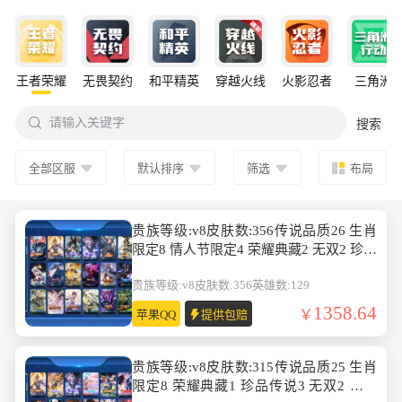
王者荣耀
无畏契约
和平精英
穿越火线
火影忍者
三角洲

请输入关键字
搜索
全部区服
默认排序
筛选
布局
贵族等级:v8皮肤数:356传说品质26 生肖
限定8 情人节限定4 荣耀典藏2 无双2 珍品
传说2 英雄数:129
贵族等级:v8
皮肤数:356
英雄数:129
1358.64
苹果QQ
提供包赔
贵族等级:v8皮肤数:315传说品质25 生肖
限定8 荣耀典藏1 珍品传说3 无双2 英雄