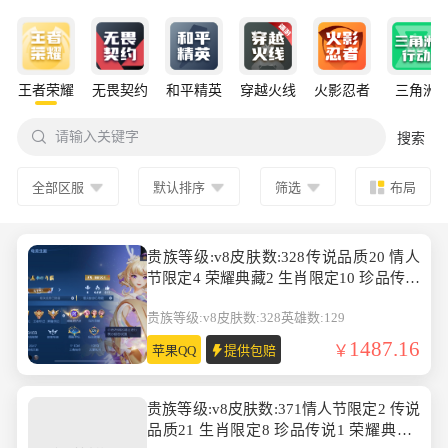
王者荣耀
无畏契约
和平精英
穿越火线
火影忍者
三角洲

请输入关键字
搜索
全部区服
默认排序
筛选
布局
贵族等级:v8皮肤数:328传说品质20 情人
节限定4 荣耀典藏2 生肖限定10 珍品传说
2 英雄数:129
贵族等级:v8
皮肤数:328
英雄数:129
1487.16
苹果QQ
提供包赔
贵族等级:v8皮肤数:371情人节限定2 传说
品质21 生肖限定8 珍品传说1 荣耀典藏2