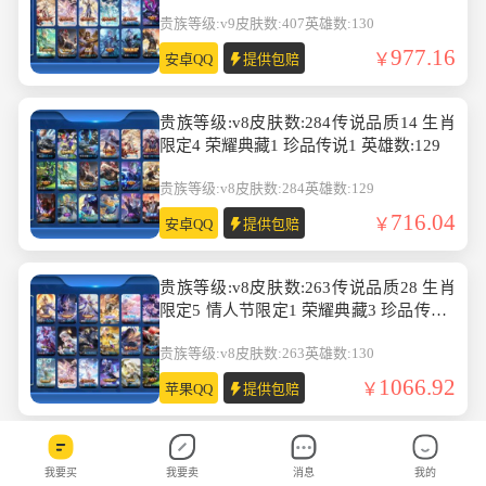
数:130
贵族等级:v9
皮肤数:407
英雄数:130
977.16
安卓QQ
提供包赔
贵族等级:v8皮肤数:284传说品质14 生肖
限定4 荣耀典藏1 珍品传说1 英雄数:129
贵族等级:v8
皮肤数:284
英雄数:129
716.04
安卓QQ
提供包赔
贵族等级:v8皮肤数:263传说品质28 生肖
限定5 情人节限定1 荣耀典藏3 珍品传说4
无双1 英雄数:130
贵族等级:v8
皮肤数:263
英雄数:130
1066.92
苹果QQ
提供包赔
贵族等级:v8皮肤数:422生肖限定8 情人节
我要买
我要卖
消息
我的
限定3 传说品质25 荣耀典藏3 珍品传说1