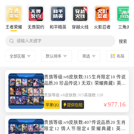
王者荣耀
无畏契约
和平精英
穿越火线
火影忍者
三角洲

请输入关键字
搜索
全部区服
默认排序
筛选
布局
贵族等级:v8皮肤数:315生肖限定10 传说
品质20 珍品传说3 无双1 荣耀典藏1 英雄
数:128
贵族等级:v8
皮肤数:315
英雄数:128
977.16
苹果QQ
提供包赔
贵族等级:v9皮肤数:407传说品质20 生肖
限定12 情人节限定4 荣耀典藏1 英雄