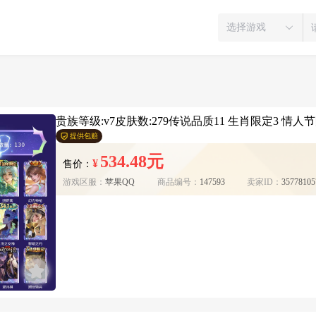
选择游戏
贵族等级:v7皮肤数:279传说品质11 生肖限定3 情人节
提供包赔
534.48元
¥
售价：
游戏区服：
苹果QQ
商品编号：
147593
卖家ID：
35778105