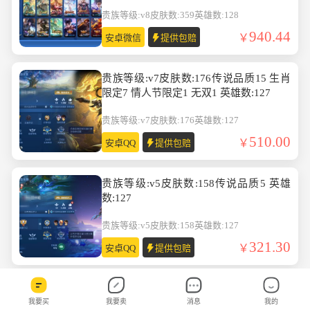
英雄数:128
贵族等级:v8
皮肤数:359
英雄数:128
940.44
安卓微信
提供包赔
贵族等级:v7皮肤数:176传说品质15 生肖
限定7 情人节限定1 无双1 英雄数:127
贵族等级:v7
皮肤数:176
英雄数:127
510.00
安卓QQ
提供包赔
贵族等级:v5皮肤数:158传说品质5 英雄
数:127
贵族等级:v5
皮肤数:158
英雄数:127
321.30
安卓QQ
提供包赔
贵族等级:v8皮肤数:298传说品质16 珍品
我要买
我要卖
消息
我的
传说2 生肖限定4 荣耀典藏1 英雄数:129