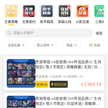
王者荣耀
无畏契约
和平精英
穿越火线
火影忍者
三角洲

请输入关键字
搜索
全部区服
默认排序
筛选
布局
贵族等级:v9皮肤数:364传说品质32 生肖
限定6 情人节限定3 荣耀典藏2 无双1 珍品
传说2 英雄数:130
贵族等级:v9
皮肤数:364
英雄数:130
1384.14
安卓QQ
提供包赔
贵族等级:v8皮肤数:359传说品质17 生肖
限定8 情人节限定1 珍品传说1 荣耀典藏1