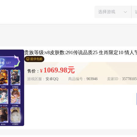
选择游戏
贵族等级:v8皮肤数:291传说品质25 生肖限定10 情人
提供包赔
1069.98元
¥
售价：
游戏区服：
安卓QQ
商品编号：
903946
卖家ID：
35778105