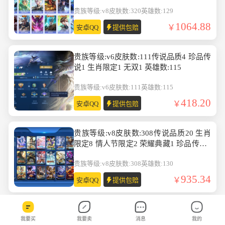
雄数:129
贵族等级:v8
皮肤数:320
英雄数:129
1064.88
安卓QQ
提供包赔
贵族等级:v6皮肤数:111传说品质4 珍品传
说1 生肖限定1 无双1 英雄数:115
贵族等级:v6
皮肤数:111
英雄数:115
418.20
安卓QQ
提供包赔
贵族等级:v8皮肤数:308传说品质20 生肖
限定8 情人节限定2 荣耀典藏1 珍品传说4
英雄数:130
贵族等级:v8
皮肤数:308
英雄数:130
935.34
安卓QQ
提供包赔
贵族等级:v6皮肤数:240传说品质6 情人节
我要买
我要卖
消息
我的
限定1 生肖限定2 英雄数:128