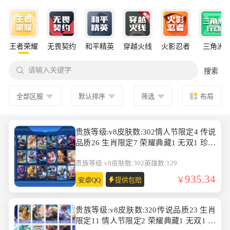
王者荣耀
无畏契约
和平精英
穿越火线
火影忍者
三角洲

请输入关键字
搜索
全部区服
默认排序
筛选
布局
贵族等级:v8皮肤数:302情人节限定4 传说
品质26 生肖限定7 荣耀典藏1 无双1 珍品
传说1 英雄数:129
贵族等级:v8
皮肤数:302
英雄数:129
935.34
安卓QQ
提供包赔
贵族等级:v8皮肤数:320传说品质23 生肖
限定11 情人节限定2 荣耀典藏1 无双1 英