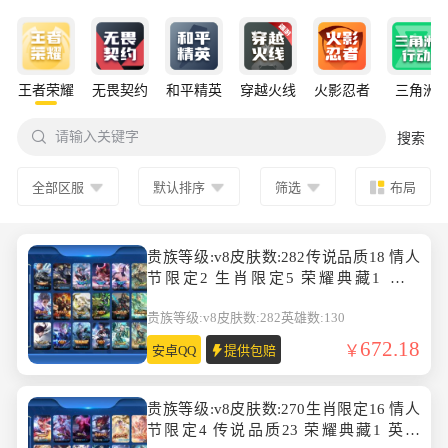
王者荣耀
无畏契约
和平精英
穿越火线
火影忍者
三角洲

请输入关键字
搜索
全部区服
默认排序
筛选
布局
贵族等级:v8皮肤数:282传说品质18 情人
节限定2 生肖限定5 荣耀典藏1 英雄
数:130
贵族等级:v8
皮肤数:282
英雄数:130
672.18
安卓QQ
提供包赔
贵族等级:v8皮肤数:270生肖限定16 情人
节限定4 传说品质23 荣耀典藏1 英雄