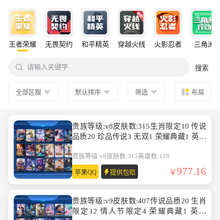
王者荣耀
无畏契约
和平精英
穿越火线
火影忍者
三角洲

请输入关键字
搜索
全部区服
默认排序
筛选
布局
贵族等级:v8皮肤数:315生肖限定10 传说
品质20 珍品传说3 无双1 荣耀典藏1 英雄
数:128
贵族等级:v8
皮肤数:315
英雄数:128
977.16
苹果QQ
提供包赔
贵族等级:v9皮肤数:407传说品质20 生肖
限定12 情人节限定4 荣耀典藏1 英雄