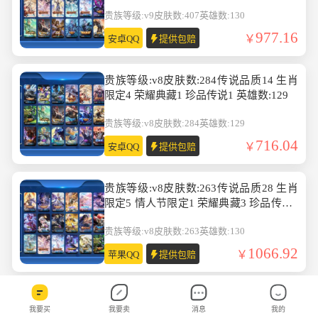
数:130
贵族等级:v9
皮肤数:407
英雄数:130
977.16
安卓QQ
提供包赔
贵族等级:v8皮肤数:284传说品质14 生肖
限定4 荣耀典藏1 珍品传说1 英雄数:129
贵族等级:v8
皮肤数:284
英雄数:129
716.04
安卓QQ
提供包赔
贵族等级:v8皮肤数:263传说品质28 生肖
限定5 情人节限定1 荣耀典藏3 珍品传说4
无双1 英雄数:130
贵族等级:v8
皮肤数:263
英雄数:130
1066.92
苹果QQ
提供包赔
贵族等级:v8皮肤数:422生肖限定8 情人节
我要买
我要卖
消息
我的
限定3 传说品质25 荣耀典藏3 珍品传说1