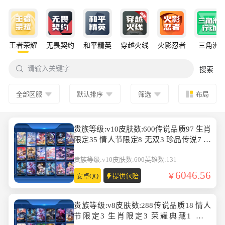
王者荣耀
无畏契约
和平精英
穿越火线
火影忍者
三角洲

请输入关键字
搜索
全部区服
默认排序
筛选
布局
贵族等级:v10皮肤数:600传说品质97 生肖
限定35 情人节限定8 无双3 珍品传说7 珍
品无双1 荣耀典藏6 英雄数:131
贵族等级:v10
皮肤数:600
英雄数:131
6046.56
安卓QQ
提供包赔
贵族等级:v8皮肤数:288传说品质18 情人
节限定3 生肖限定3 荣耀典藏1 英雄