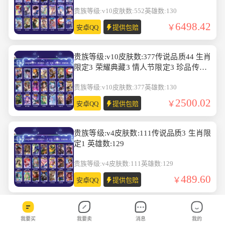
12 无双5 珍品无双1 英雄数:130
贵族等级:v10
皮肤数:552
英雄数:130
6498.42
安卓QQ
提供包赔
贵族等级:v10皮肤数:377传说品质44 生肖
限定3 荣耀典藏3 情人节限定3 珍品传说2
无双1 英雄数:130
贵族等级:v10
皮肤数:377
英雄数:130
2500.02
安卓QQ
提供包赔
贵族等级:v4皮肤数:111传说品质3 生肖限
定1 英雄数:129
贵族等级:v4
皮肤数:111
英雄数:129
489.60
安卓QQ
提供包赔
贵族等级:v10皮肤数:521传说品质67 生肖
我要买
我要卖
消息
我的
限定19 情人节限定7 荣耀典藏6 珍品传说