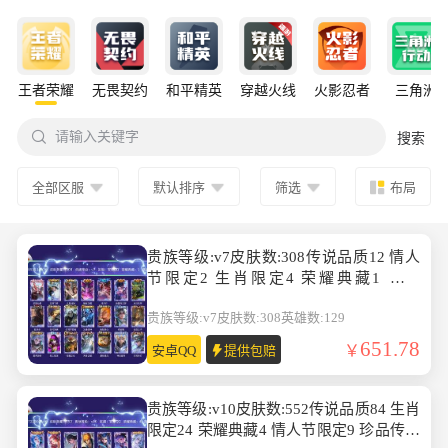
王者荣耀
无畏契约
和平精英
穿越火线
火影忍者
三角洲

请输入关键字
搜索
全部区服
默认排序
筛选
布局
贵族等级:v7皮肤数:308传说品质12 情人
节限定2 生肖限定4 荣耀典藏1 英雄
数:129
贵族等级:v7
皮肤数:308
英雄数:129
651.78
安卓QQ
提供包赔
贵族等级:v10皮肤数:552传说品质84 生肖
限定24 荣耀典藏4 情人节限定9 珍品传说