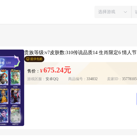
选择游戏
贵族等级:v7皮肤数:310传说品质14 生肖限定6 情人节
提供包赔
675.24元
¥
售价：
游戏区服：
安卓QQ
商品编号：
334832
卖家ID：
35778105