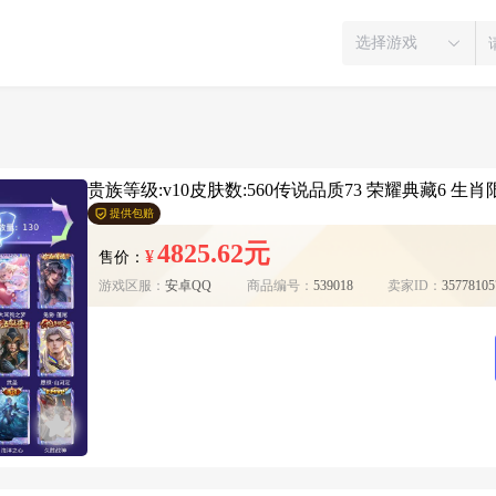
选择游戏
贵族等级:v10皮肤数:560传说品质73 荣耀典藏6 生肖限
提供包赔
4825.62元
¥
售价：
游戏区服：
安卓QQ
商品编号：
539018
卖家ID：
35778105