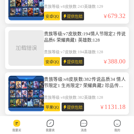
英雄数:129
贵族等级:v8
皮肤数:243
英雄数:129
679.32
安卓QQ
提供包赔
贵族等级:v7皮肤数:194情人节限定2 传说
品质6 荣耀典藏1 英雄数:128
贵族等级:v7
皮肤数:194
英雄数:128
388.00
安卓QQ
提供包赔
贵族等级:v8皮肤数:382传说品质34 情人
节限定1 生肖限定7 荣耀典藏2 珍品传说1
英雄数:128
贵族等级:v8
皮肤数:382
英雄数:128
1131.18
苹果QQ
提供包赔
贵族等级:v6皮肤数:143传说品质6 情人节
我要买
我要卖
消息
我的
限定1 荣耀典藏1 生肖限定2 英雄数:119