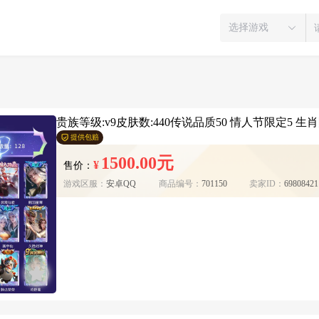
选择游戏
贵族等级:v9皮肤数:440传说品质50 情人节限定5 生肖限
提供包赔
1500.00元
¥
售价：
游戏区服：
安卓QQ
商品编号：
701150
卖家ID：
69808421