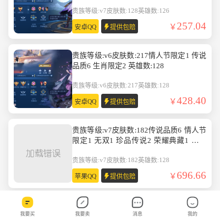
贵族等级:v7
皮肤数:128
英雄数:126
257.04
安卓QQ
提供包赔
贵族等级:v6皮肤数:217情人节限定1 传说
品质6 生肖限定2 英雄数:128
贵族等级:v6
皮肤数:217
英雄数:128
428.40
安卓QQ
提供包赔
贵族等级:v7皮肤数:182传说品质6 情人节
限定1 无双1 珍品传说2 荣耀典藏1 英雄
数:128
贵族等级:v7
皮肤数:182
英雄数:128
696.66
苹果QQ
提供包赔
贵族等级:v7皮肤数:190传说品质4 情人节
我要买
我要卖
消息
我的
限定3 无双1 生肖限定2 英雄数:129