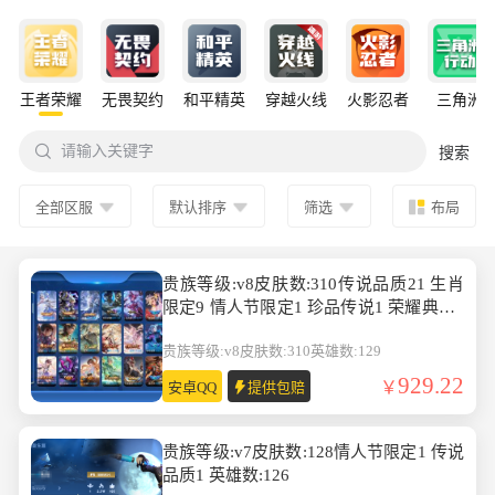
王者荣耀
无畏契约
和平精英
穿越火线
火影忍者
三角洲

请输入关键字
搜索
全部区服
默认排序
筛选
布局
贵族等级:v8皮肤数:310传说品质21 生肖
限定9 情人节限定1 珍品传说1 荣耀典藏2
英雄数:129
贵族等级:v8
皮肤数:310
英雄数:129
929.22
安卓QQ
提供包赔
贵族等级:v7皮肤数:128情人节限定1 传说
品质1 英雄数:126