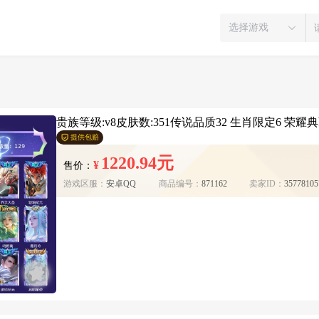
选择游戏
贵族等级:v8皮肤数:351传说品质32 生肖限定6 荣耀典藏
提供包赔
1220.94元
¥
售价：
游戏区服：
安卓QQ
商品编号：
871162
卖家ID：
35778105