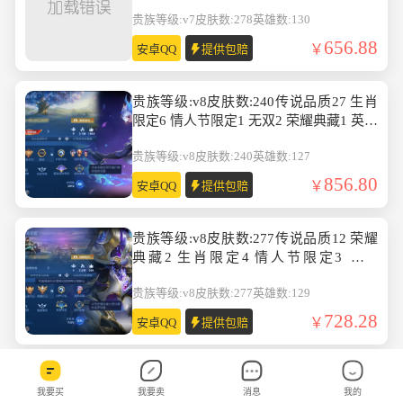
英雄数:130
贵族等级:v7
皮肤数:278
英雄数:130
656.88
安卓QQ
提供包赔
贵族等级:v8皮肤数:240传说品质27 生肖
限定6 情人节限定1 无双2 荣耀典藏1 英雄
数:127
贵族等级:v8
皮肤数:240
英雄数:127
856.80
安卓QQ
提供包赔
贵族等级:v8皮肤数:277传说品质12 荣耀
典藏2 生肖限定4 情人节限定3 英雄
数:129
贵族等级:v8
皮肤数:277
英雄数:129
728.28
安卓QQ
提供包赔
贵族等级:v8皮肤数:339传说品质19 荣耀
我要买
我要卖
消息
我的
典藏1 生肖限定1 英雄数:130