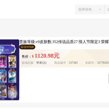
选择游戏
贵族等级:v9皮肤数:352传说品质27 情人节限定3 荣耀
提供包赔
1120.98元
¥
售价：
游戏区服：
苹果QQ
商品编号：
537583
卖家ID：
35778105