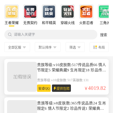
王者荣耀
无畏契约
和平精英
穿越火线
火影忍者
三角洲

请输入关键字
搜索
全部区服
默认排序
筛选
布局
贵族等级:v10皮肤数:517传说品质66 情人
节限定5 荣耀典藏9 生肖限定18 珍品传说
3 无双1 英雄数:131
贵族等级:v10
皮肤数:517
英雄数:131
4019.82
安卓QQ
提供包赔
贵族等级:v8皮肤数:365传说品质24 生肖
限定6 情人节限定2 珍品传说1 荣耀典藏1