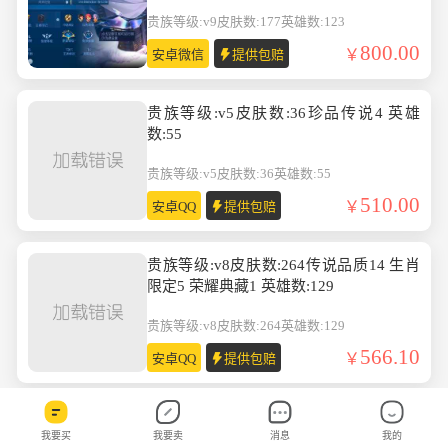
无双2 英雄数:123
贵族等级:v9
皮肤数:177
英雄数:123
800.00
安卓微信
提供包赔
贵族等级:v5皮肤数:36珍品传说4 英雄
数:55
贵族等级:v5
皮肤数:36
英雄数:55
510.00
安卓QQ
提供包赔
贵族等级:v8皮肤数:264传说品质14 生肖
限定5 荣耀典藏1 英雄数:129
贵族等级:v8
皮肤数:264
英雄数:129
566.10
安卓QQ
提供包赔
贵族等级:v6皮肤数:159传说品质10 生肖
我要买
我要卖
消息
我的
限定2 英雄数:126