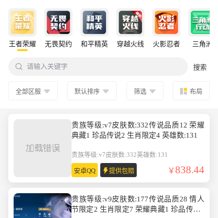
王者荣耀
无畏契约
和平精英
穿越火线
火影忍者
三角洲

请输入关键字
搜索
全部区服
默认排序
筛选
布局
贵族等级:v7皮肤数:332传说品质12 荣耀
典藏1 珍品传说2 生肖限定4 英雄数:131
贵族等级:v7
皮肤数:332
英雄数:131
838.44
安卓QQ
提供包赔
贵族等级:v9皮肤数:177传说品质28 情人
节限定2 生肖限定7 荣耀典藏1 珍品传说4