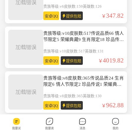
贵族等级:v6
皮肤数:159
英雄数:126
347.82
安卓QQ
提供包赔
贵族等级:v10皮肤数:517传说品质66 情人
节限定5 荣耀典藏9 生肖限定18 珍品传说
3 无双1 英雄数:131
贵族等级:v10
皮肤数:517
英雄数:131
4019.82
安卓QQ
提供包赔
贵族等级:v8皮肤数:365传说品质24 生肖
限定6 情人节限定2 珍品传说1 荣耀典藏1
英雄数:130
贵族等级:v8
皮肤数:365
英雄数:130
962.88
安卓QQ
提供包赔
贵族等级:v10皮肤数:556传说品质84 生肖
我要买
我要卖
消息
我的
限定32 情人节限定8 荣耀典藏3 无双6 珍