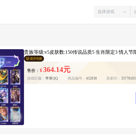
选择游戏
贵族等级:v5皮肤数:150传说品质5 生肖限定3 情人节限
提供包赔
364.14元
¥
售价：
游戏区服：
苹果QQ
商品编号：
432838
卖家ID：
35778105