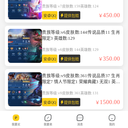
贵族等级:v7
皮肤数:159
英雄数:124
450.00
安卓QQ
提供包赔
贵族等级:v6皮肤数:144传说品质11 生肖
限定3 英雄数:129
贵族等级:v6
皮肤数:144
英雄数:129
350.00
安卓QQ
提供包赔
贵族等级:v9皮肤数:361传说品质37 生肖
限定7 情人节限定1 荣耀典藏3 无双1 英雄
数:131
贵族等级:v9
皮肤数:361
英雄数:131
1500.00
安卓QQ
提供包赔
贵族等级:v7皮肤数:335传说品质12 生肖
我要买
我要卖
消息
我的
限定3 荣耀典藏1 情人节限定1 英雄