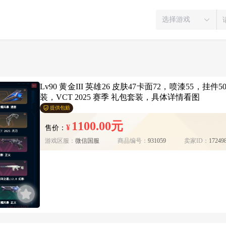
选择游戏
Lv90 黄金III 英雄26 皮肤47卡面72，喷漆55，挂
装，VCT 2025 赛季 礼包套装，具体详情看图
提供包赔
1100.00元
¥
售价：
游戏区服：
微信国服
商品编号：
931059
卖家ID：
17249