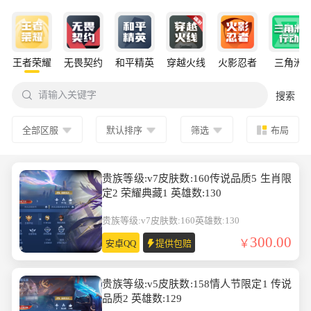
王者荣耀
无畏契约
和平精英
穿越火线
火影忍者
三角洲

请输入关键字
搜索
全部区服
默认排序
筛选
布局
贵族等级:v7皮肤数:160传说品质5 生肖限
定2 荣耀典藏1 英雄数:130
贵族等级:v7
皮肤数:160
英雄数:130
300.00
安卓QQ
提供包赔
贵族等级:v5皮肤数:158情人节限定1 传说
品质2 英雄数:129