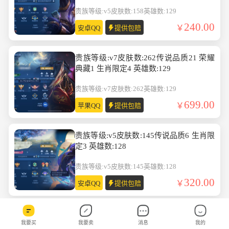
贵族等级:v5
皮肤数:158
英雄数:129
240.00
安卓QQ
提供包赔
贵族等级:v7皮肤数:262传说品质21 荣耀
典藏1 生肖限定4 英雄数:129
贵族等级:v7
皮肤数:262
英雄数:129
699.00
苹果QQ
提供包赔
贵族等级:v5皮肤数:145传说品质6 生肖限
定3 英雄数:128
贵族等级:v5
皮肤数:145
英雄数:128
320.00
安卓QQ
提供包赔
贵族等级:v8皮肤数:352传说品质31 生肖
我要买
我要卖
消息
我的
限定8 情人节限定2 英雄数:130