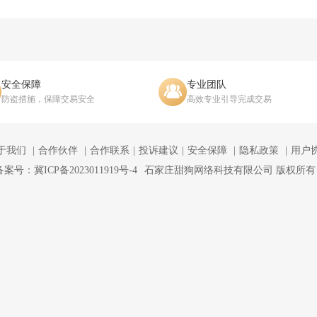
MP7冲锋枪-守护者，PKM通用机枪-荒野求生，M250
步枪-荒野求生，PSG-1射手步枪-无垢，SV-98狙击
竞技风，M700狙击步枪-百步穿杨，M700狙击步枪
流沙送葬，复合弓-守护者【稀有外观】：PTR-32突
M1014霰弹枪-花岗岩*5，S
安全保障
专业团队
防盗措施，保障交易安全
高效专业引导完成交易
于我们
合作伙伴
合作联系
投诉建议
安全保障
隐私政策
用户
备案号：冀ICP备2023011919号-4
石家庄甜狗网络科技有限公司 版权所有