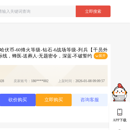
立即搜索
产-18k哈伏币-60烽火等级-钻石-6战场等级-列兵【干员外
际线，蜂医-送葬人·无题密令，深蓝-不破誓约，红狼-
展开
惊魂，近战-信条，近战-黑鹰【传说外观】：M4A1突
战斗步枪-鹅鸭杀，SG552突击步枪-运动员，AK-12突
，SCAR-H战斗步枪-启航，腾龙突击步枪-捞点薯条，
冲锋枪-特斯拉线圈，SR-3M紧凑突击步枪-特斯拉线圈，
028
卖家账号：
186****002
上架时间：
2026-01-08 09:09:57
杀，S12K霰弹枪-电锯惊魂，725双管霰弹枪-送葬人-
枪-鹅鸭杀，M14射手步枪-电锯惊魂，SR-25射手步枪-
复合弓-黑·天际线【史诗外观】：AUG突击步枪-天命，
砍价购买
立即购买
咨询客服
h-12战斗步枪-无极限，M16A4突击步枪-竞赛选手，M7战
突击步枪-典狱官，AS Val突击步枪-百步穿杨，腾龙突击
-守护者，MP5冲锋枪-深海恐惧，MP5冲锋枪-战术竞
APP下载
ctor冲锋枪-百步穿杨，Vector冲锋枪-异域战争，SR-
-战术竞备，勇士冲锋枪-工业狂潮，MP7冲锋枪-无垢，