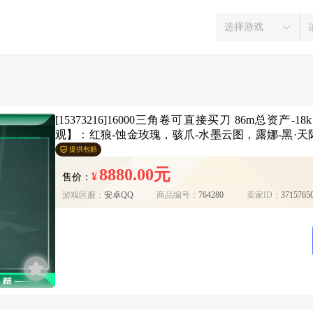
选择游戏
[15373216]16000三角卷可直接买刀 86m总资
观】：红狼-蚀金玫瑰，骇爪-水墨云图，露娜-黑·天
电锯惊魂，露娜-金牌射手【近战皮肤】：近战-电锯
提供包赔
击步枪-蚀金玫瑰，M4A1突击步枪-阿米娅，ASh-12
8880.00元
¥
售价：
击步枪-特斯拉线圈，SCAR-H战斗步枪-水墨云图
KC17突击步枪-电锯惊魂，P90冲锋枪-信条，UZI
游戏区服：
安卓QQ
商品编号：
764280
卖家ID：
3715765
勇士冲锋枪-能天使-午夜邮差，QCQ171冲锋枪-鹅鸭
无题密令，M250通用机枪-骑士之心，QJB201轻机
信条，AWM狙击步枪-捞点薯条，93R-捞点薯条，
P90冲锋枪-天命*4，SR-25射手步枪-天命*3，AS
斗步枪-百步穿杨，G3战斗步枪-流沙送葬，AS Val
步枪-无垢，腾龙突击步枪-猎鳄行动，K437突击步枪
备，MP5冲锋枪-竞技风，Vector冲锋枪-猎鳄行动，Ve
3M紧凑突击步枪-荒野求生，SR-3M紧凑突击步枪