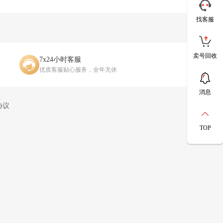
通用机枪-囚徒，Mini-14射手步枪-守护者，SVD狙击
步枪-林中猎手，SV-98狙击步枪-囚徒，M700狙击步枪-
找客服
-哈夫克警备，AWM狙击步枪-无极限，AWM狙击步枪-
击步枪-花岗岩*2，SR-3M紧凑突击步枪-花岗岩*2，
卖号回收
7x24小时客服
优质客服贴心服务，全年无休
消息
协议
TOP