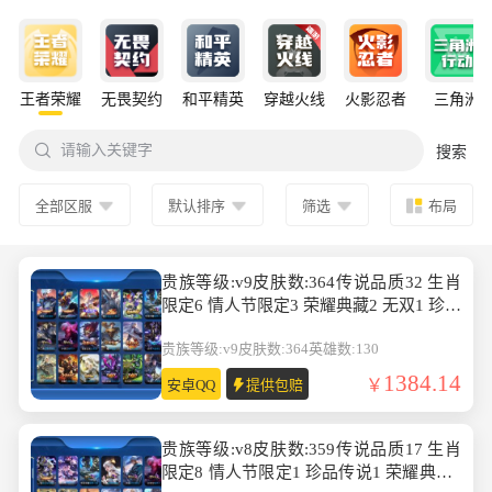
王者荣耀
无畏契约
和平精英
穿越火线
火影忍者
三角洲

请输入关键字
搜索
全部区服
默认排序
筛选
布局
贵族等级:v9皮肤数:364传说品质32 生肖
限定6 情人节限定3 荣耀典藏2 无双1 珍品
传说2 英雄数:130
贵族等级:v9
皮肤数:364
英雄数:130
1384.14
安卓QQ
提供包赔
贵族等级:v8皮肤数:359传说品质17 生肖
限定8 情人节限定1 珍品传说1 荣耀典藏1