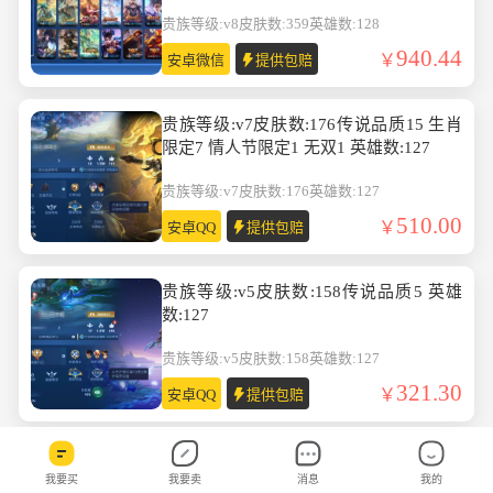
英雄数:128
贵族等级:v8
皮肤数:359
英雄数:128
940.44
安卓微信
提供包赔
贵族等级:v7皮肤数:176传说品质15 生肖
限定7 情人节限定1 无双1 英雄数:127
贵族等级:v7
皮肤数:176
英雄数:127
510.00
安卓QQ
提供包赔
贵族等级:v5皮肤数:158传说品质5 英雄
数:127
贵族等级:v5
皮肤数:158
英雄数:127
321.30
安卓QQ
提供包赔
贵族等级:v8皮肤数:298传说品质16 珍品
我要买
我要卖
消息
我的
传说2 生肖限定4 荣耀典藏1 英雄数:129