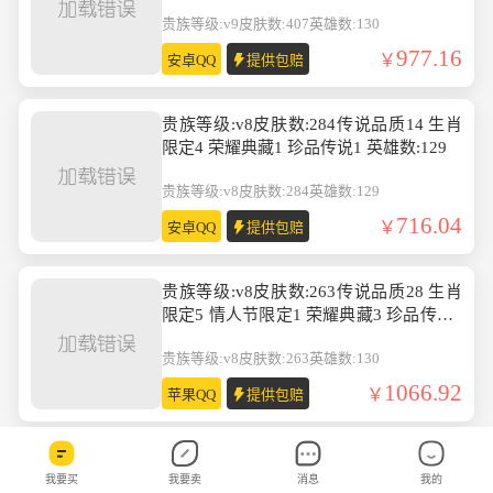
数:130
贵族等级:v9
皮肤数:407
英雄数:130
977.16
安卓QQ
提供包赔
贵族等级:v8皮肤数:284传说品质14 生肖
限定4 荣耀典藏1 珍品传说1 英雄数:129
贵族等级:v8
皮肤数:284
英雄数:129
716.04
安卓QQ
提供包赔
贵族等级:v8皮肤数:263传说品质28 生肖
限定5 情人节限定1 荣耀典藏3 珍品传说4
无双1 英雄数:130
贵族等级:v8
皮肤数:263
英雄数:130
1066.92
苹果QQ
提供包赔
贵族等级:v8皮肤数:422生肖限定8 情人节
我要买
我要卖
消息
我的
限定3 传说品质25 荣耀典藏3 珍品传说1