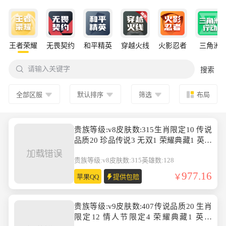
王者荣耀
无畏契约
和平精英
穿越火线
火影忍者
三角洲

请输入关键字
搜索
全部区服
默认排序
筛选
布局
贵族等级:v8皮肤数:315生肖限定10 传说
品质20 珍品传说3 无双1 荣耀典藏1 英雄
数:128
贵族等级:v8
皮肤数:315
英雄数:128
977.16
苹果QQ
提供包赔
贵族等级:v9皮肤数:407传说品质20 生肖
限定12 情人节限定4 荣耀典藏1 英雄